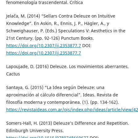
fenomenología trascendental. Crítica
Jelača, M. (2014) “Sellars Contra Deleuze on Intuitive
Knowledge”. En Askin, R., Ennis, J. P., Hägler, A., y
Schweighauser, P. (Eds.) Speculations V: Aesthetics in the
21st Century. (pp. 92-126) Punctum Books.
https://doi.org/10.2307/jj.2353877.7
DOI:
https://doi.org/10.2307/jj.2353877.7
Lapoujade, D. (2016) Deleuze. Los movimientos aberrantes.
Cactus
Santaya, G. (2015) “La Idea según Deleuze: una
aproximación al cálculo diferencial”. Ideas. Revista de
filosofía moderna y contemporánea. (1). (pp. 134-162).
https://revistaideas.com.ar/ojs/index.php/ideas/article/view/4
Somers-Hall, H. (2013) Deleuze’s Difference and Repetition.
Edinburgh University Press.
https://doi.org/10.1515/9780748669677
DOI: