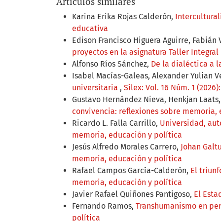
Artículos similares
Karina Erika Rojas Calderón,
Intercultura
educativa
Edison Francisco Higuera Aguirre, Fabi
proyectos en la asignatura Taller Integra
Alfonso Ríos Sánchez,
De la dialéctica a 
Isabel Macías-Galeas, Alexander Yulian V
universitaria
,
Sílex: Vol. 16 Núm. 1 (2026
Gustavo Hernández Nieva, Henkjan Laats
convivencia: reflexiones sobre memoria, 
Ricardo L. Falla Carrillo,
Universidad, au
memoria, educación y política
Jesús Alfredo Morales Carrero,
Johan Galt
memoria, educación y política
Rafael Campos García-Calderón,
El triun
memoria, educación y política
Javier Rafael Quiñones Pantigoso,
El Esta
Fernando Ramos,
Transhumanismo en pe
política