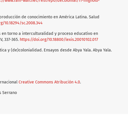
s://www.ram-wan.net/restrepo/decolonial/11-mignolo-
a producción de conocimiento en América Latina. Salud
org/10.18294/sc.2008.344
es en torno a interculturalidad y proceso educativo en
V, 337-365.
https://doi.org/10.18800/lexis.20010102.017
rítica y (de)colonialidad. Ensayos desde Abya Yala. Abya Yala.
ernacional
Creative Commons Atribución 4.0
.
s Serrano