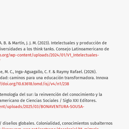
A. B. & Martín, J. J. M. (2023). Intelectuales y producción de
niversidades a los think tanks. Consejo Latinoamericano de
o.org/wp-content/uploads/2024/01/V1_Intelectuales-
f
, M. C., Inga-Aguagallo, C. F. & Raymy Rafael. (2026).
lidad: caminos para una educación transformadora. Innova
//doi.org/10.63618/omd/isj/v4/n1/238
temología del sur: la reinvención del conocimiento y la
mericano de Ciencias Sociales / Siglo XXI Editores.
ontent/uploads/2025/03/BONAVENTURA-SOUSA-
s / diseños globales. Colonialidad, conocimientos subalternos