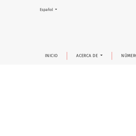
Cambiar el idioma. El actual es:
Español
Interculturalidad e innovación educativa
INICIO
ACERCA DE
NÚMER