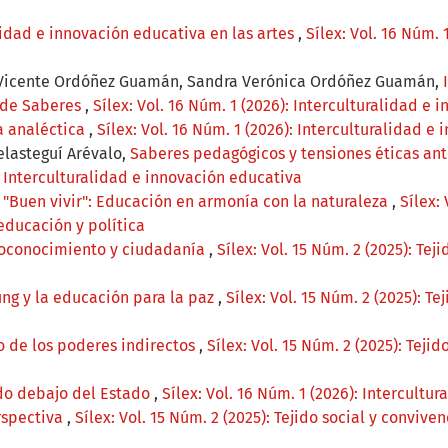
lidad e innovación educativa en las artes
,
Sílex: Vol. 16 Núm. 
án Vicente Ordóñez Guamán, Sandra Verónica Ordóñez Guamán,
l de Saberes
,
Sílex: Vol. 16 Núm. 1 (2026): Interculturalidad e
la analéctica
,
Sílex: Vol. 16 Núm. 1 (2026): Interculturalidad e
elasteguí Arévalo,
Saberes pedagógicos y tensiones éticas ante 
): Interculturalidad e innovación educativa
,
"Buen vivir": Educación en armonía con la naturaleza
,
Sílex: 
educación y política
toconocimiento y ciudadanía
,
Sílex: Vol. 15 Núm. 2 (2025): Tej
ung y la educación para la paz
,
Sílex: Vol. 15 Núm. 2 (2025): Te
fo de los poderes indirectos
,
Sílex: Vol. 15 Núm. 2 (2025): Teji
do debajo del Estado
,
Sílex: Vol. 16 Núm. 1 (2026): Intercultu
rspectiva
,
Sílex: Vol. 15 Núm. 2 (2025): Tejido social y conviv