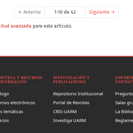
←
Anterior
1-10 de 42
Siguiente
→
litud avanzada
para este artículo.
LIOTECA Y RECURSOS
INVESTIGACIÓN Y
SOPORTE
INFORMACIÓN
PUBLICACIONES
CONTAC
logo
Repositorio Institucional
Pregunta
rsos electrónicos
Portal de Revistas
Salas gr
s temáticas
CRIS-UARM
La Bibli
icios
Investiga UARM
Reglame