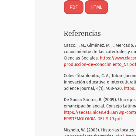
PDF
HTML
Referencias
Casco, J. M., Giménez, M. J., Mercado, 
conocimiento: de las catedrales y u
Ciencias Sociales.
https://www.clacs
produccion-de-conocimiento_N1.pd
Coles-Tibanlombo, C. A., Tobar-Jácome
Innovación educativa e intercultura
Science Journal, 4(1), 408-420.
https:
De Sousa Santos, B. (2009). Una epis
emancipación social. Consejo Latinoa
https://secat.unicen.edu.ar/wp-c
EPISTEMOLOIGIA-DEL-SUR.pdf
Mignolo, W. (2003). Historias locale