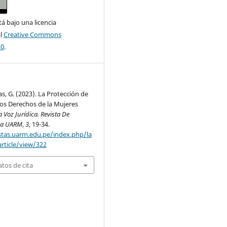
tá bajo una licencia
al
Creative Commons
.0
.
s, G. (2023). La Protección de
os Derechos de la Mujeres
a Voz Jurídica. Revista De
La UARM
,
3
, 19-34.
istas.uarm.edu.pe/index.php/la
article/view/322
tos de cita