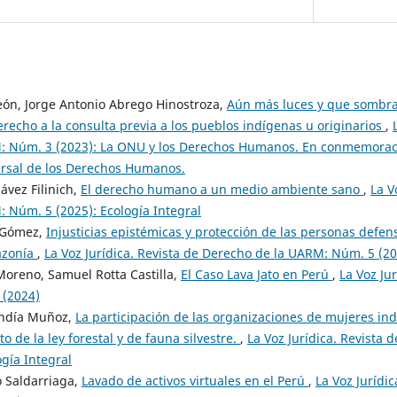
eón, Jorge Antonio Abrego Hinostroza,
Aún más luces y que sombras
erecho a la consulta previa a los pueblos indígenas u originarios
,
: Núm. 3 (2023): La ONU y los Derechos Humanos. En conmemoraci
ersal de los Derechos Humanos.
ávez Filinich,
El derecho humano a un medio ambiente sano
,
La V
 Núm. 5 (2025): Ecología Integral
 Gómez,
Injusticias epistémicas y protección de las personas defen
azonía
,
La Voz Jurídica. Revista de Derecho de la UARM: Núm. 5 (20
oreno, Samuel Rotta Castilla,
El Caso Lava Jato en Perú
,
La Voz Ju
 (2024)
endía Muñoz,
La participación de las organizaciones de mujeres ind
o de la ley forestal y de fauna silvestre.
,
La Voz Jurídica. Revista
gía Integral
o Saldarriaga,
Lavado de activos virtuales en el Perú
,
La Voz Jurídi