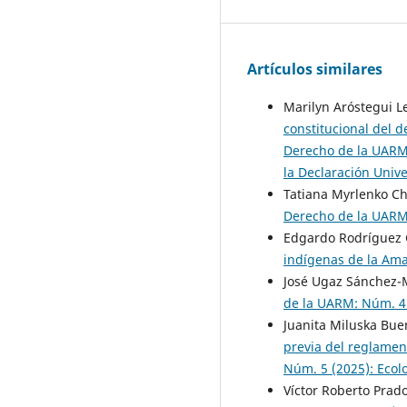
Artículos similares
Marilyn Aróstegui L
constitucional del d
Derecho de la UARM
la Declaración Univ
Tatiana Myrlenko Ch
Derecho de la UARM:
Edgardo Rodríguez
indígenas de la Am
José Ugaz Sánchez-M
de la UARM: Núm. 4
Juanita Miluska Bu
previa del reglament
Núm. 5 (2025): Ecolo
Víctor Roberto Prad