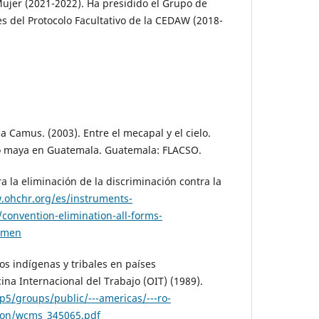
Mujer (2021-2022). Ha presidido el Grupo de
 del Protocolo Facultativo de la CEDAW (2018-
 Camus. (2003). Entre el mecapal y el cielo.
o maya en Guatemala. Guatemala: FLACSO.
 la eliminación de la discriminación contra la
.ohchr.org/es/instruments-
onvention-elimination-all-forms-
women
s indígenas y tribales en países
ina Internacional del Trabajo (OIT) (1989).
p5/groups/public/---americas/---ro-
ion/wcms_345065.pdf