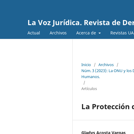
La Voz Jurídica. Revista de D
Actual
Archivos
Acerca de
Revistas U
Inicio
/
Archivos
/
Núm. 3 (2023): La ONU y los 
Humanos.
/
Artículos
La Protección 
Gladys Acosta Vargas