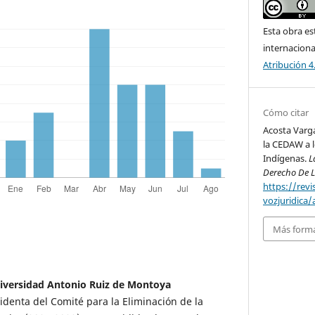
Esta obra es
internacion
Atribución 4
Cómo citar
Acosta Varga
la CEDAW a l
Indígenas.
L
Derecho De 
https://rev
vozjuridica/
Más forma
niversidad Antonio Ruiz de Montoya
identa del Comité para la Eliminación de la