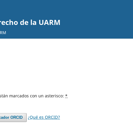
erecho de la UARM
ARM
están marcados con un asterisco:
*
¿Qué es ORCID?
icador ORCID