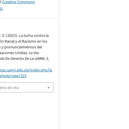
al
Creative Commons
.0
.
 E. (2023). La lucha contra la
ón Racial y el Racismo en los
y pronunciamientos del
Naciones Unidas.
La Voz
vista De Derecho De La UARM
,
3
,
istas.uarm.edu.pe/index.php/la
article/view/325
tos de cita