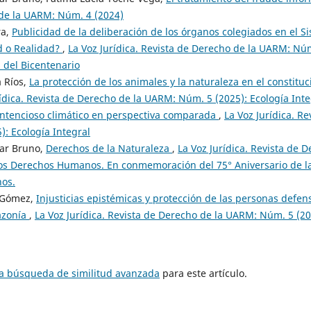
de la UARM: Núm. 4 (2024)
ra,
Publicidad de la deliberación de los órganos colegiados en el Si
d o Realidad?
,
La Voz Jurídica. Revista de Derecho de la UARM: Núm
 del Bicentenario
a Ríos,
La protección de los animales y la naturaleza en el constitu
rídica. Revista de Derecho de la UARM: Núm. 5 (2025): Ecología Inte
ontencioso climático en perspectiva comparada
,
La Voz Jurídica. R
: Ecología Integral
tar Bruno,
Derechos de la Naturaleza
,
La Voz Jurídica. Revista de
los Derechos Humanos. En conmemoración del 75° Aniversario de la
os.
 Gómez,
Injusticias epistémicas y protección de las personas defen
azonía
,
La Voz Jurídica. Revista de Derecho de la UARM: Núm. 5 (20
na búsqueda de similitud avanzada
para este artículo.