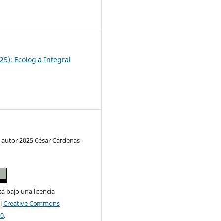
6
25): Ecología Integral
 autor 2025 César Cárdenas
tá bajo una licencia
al
Creative Commons
.0
.