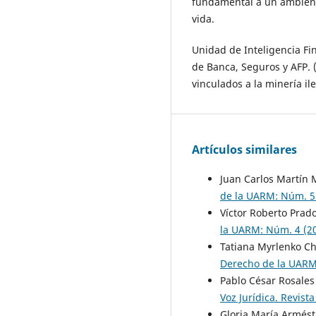
fundamental a un ambiente
vida.
Unidad de Inteligencia Fi
de Banca, Seguros y AFP. (
vinculados a la minería il
Artículos similares
Juan Carlos Martín 
de la UARM: Núm. 5 
Víctor Roberto Prad
la UARM: Núm. 4 (2
Tatiana Myrlenko Ch
Derecho de la UARM:
Pablo César Rosale
Voz Jurídica. Revist
Gloria María Armést