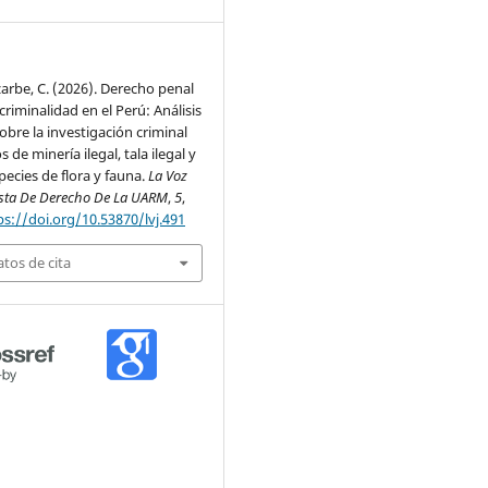
arbe, C. (2026). Derecho penal
criminalidad en el Perú: Análisis
bre la investigación criminal
s de minería ilegal, tala ilegal y
pecies de flora y fauna.
La Voz
vista De Derecho De La UARM
,
5
,
ps://doi.org/10.53870/lvj.491
tos de cita