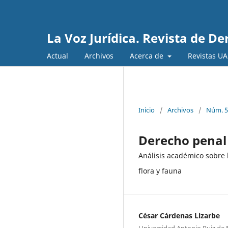
La Voz Jurídica. Revista de D
Actual
Archivos
Acerca de
Revistas U
Inicio
/
Archivos
/
Núm. 5 
Derecho penal 
Análisis académico sobre la
flora y fauna
César Cárdenas Lizarbe
Universidad Antonio Ruiz de