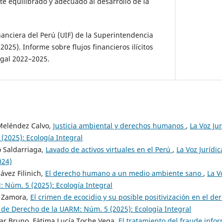
 equilibrado y adecuado al desarrollo de la
nanciera del Perú (UIF) de la Superintendencia
2025). Informe sobre flujos financieros ilícitos
egal 2022–2025.
Meléndez Calvo,
Justicia ambiental y derechos humanos
,
La Voz Ju
(2025): Ecología Integral
o Saldarriaga,
Lavado de activos virtuales en el Perú
,
La Voz Jurídi
024)
ávez Filinich,
El derecho humano a un medio ambiente sano
,
La V
 Núm. 5 (2025): Ecología Integral
s Zamora,
El crimen de ecocidio y su posible positivización en el d
a de Derecho de la UARM: Núm. 5 (2025): Ecología Integral
ar Bruno, Fátima Lucía Toche Vega,
El tratamiento del fraude info