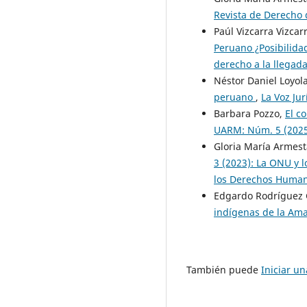
Revista de Derecho 
Paúl Vizcarra Vizcar
Peruano ¿Posibilida
derecho a la llegada
Néstor Daniel Loyol
peruano
,
La Voz Ju
Barbara Pozzo,
El c
UARM: Núm. 5 (2025)
Gloria María Armes
3 (2023): La ONU y 
los Derechos Human
Edgardo Rodríguez
indígenas de la Am
También puede
Iniciar u