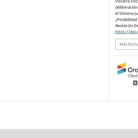
Vizcarra Vizc
deliberación
el Sistema J
¿Posibilidad
Revista De D
https://doi.
Más forma
0