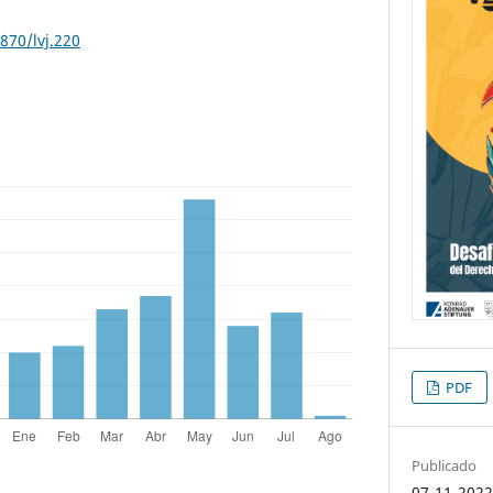
870/lvj.220
PDF
Publicado
07-11-202