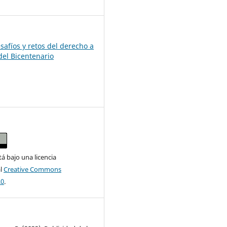
safíos y retos del derecho a
del Bicentenario
tá bajo una licencia
al
Creative Commons
.0
.