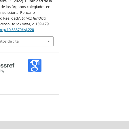
arra, P. (2022). Publicidad de la
 de los órganos colegiados en
urisdiccional Peruano
 o Realidad?.
La Voz Jurídica.
erecho De La UARM
,
2
, 159-179.
org/10.53870/lvj.220
tos de cita