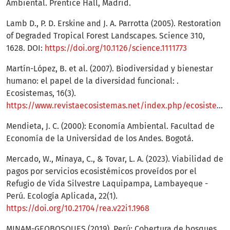
Ambiental. Prentice Hall, Madrid.
Lamb D., P. D. Erskine and J. A. Parrotta (2005). Restoration
of Degraded Tropical Forest Landscapes. Science 310,
1628. DOI:
https://doi.org/10.1126/science.1111773
Martín-López, B. et al. (2007). Biodiversidad y bienestar
humano: el papel de la diversidad funcional: .
Ecosistemas, 16(3).
https://www.revistaecosistemas.net/index.php/ecosistemas/article/view/94
Mendieta, J. C. (2000): Economía Ambiental. Facultad de
Economía de la Universidad de los Andes. Bogotá.
Mercado, W., Minaya, C., & Tovar, L. A. (2023). Viabilidad de
pagos por servicios ecosistémicos proveídos por el
Refugio de Vida Silvestre Laquipampa, Lambayeque -
Perú. Ecología Aplicada, 22(1).
https://doi.org/10.21704/rea.v22i1.1968
MINAM-GEOBOSQUES (2019). Perú: Cobertura de bosques,