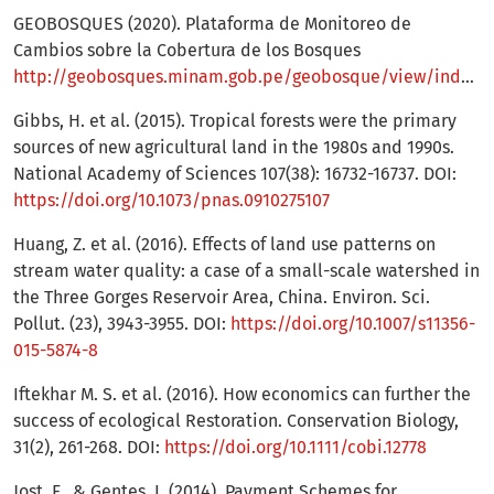
GEOBOSQUES (2020). Plataforma de Monitoreo de
Cambios sobre la Cobertura de los Bosques
http://geobosques.minam.gob.pe/geobosque/view/index.php
Gibbs, H. et al. (2015). Tropical forests were the primary
sources of new agricultural land in the 1980s and 1990s.
National Academy of Sciences 107(38): 16732-16737. DOI:
https://doi.org/10.1073/pnas.0910275107
Huang, Z. et al. (2016). Effects of land use patterns on
stream water quality: a case of a small-scale watershed in
the Three Gorges Reservoir Area, China. Environ. Sci.
Pollut. (23), 3943-3955. DOI:
https://doi.org/10.1007/s11356-
015-5874-8
Iftekhar M. S. et al. (2016). How economics can further the
success of ecological Restoration. Conservation Biology,
31(2), 261-268. DOI:
https://doi.org/10.1111/cobi.12778
Jost, F., & Gentes, I. (2014). Payment Schemes for