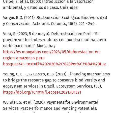
Uribe, E. et al. (2003) Introducción a la valoración
ambiental, y estudios de caso. Uniandes
Vargas R.O. (2011). Restauración Ecológica: Biodiversidad
y Conservación. Acta biol. Colomb., 16(2), 221 - 246.
Vera, E. (2023, 5 de mayo). Deforestación en Perú: "Se
pueden ver los botes repletos con nuestra madera, pero
nadie hace nada". Mongabay.
https://es.mongabay.com/2023/05/deforestacion-en-
region-amazonas-peru-
bosques/#:~:text=El%202020%2C%20Per%C3%BA%20tuvo%20la,2022%20repunt%C3%B3%20hasta%205806%20hect%C3%A1reas
Young, C. E. F., & Castro, B. S. (2021). Financing mechanisms
to bridge the resource gap to conserve biodiversity and
ecosystem services in Brazil. Ecosystem Services, (50),
https://doi.org/10.1016/j.ecoser.2021.101321
Wunder, S. et al. (2020). Payments for Environmental
Services: Past Performance and Pending Potentials.