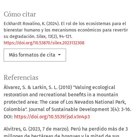
Cómo citar
Eckhardt Rovalino, K. (2024). El rol de los ecosistemas para el
bienestar humano y los mecanismos económicos para revertir
su degradación.
Sílex
,
13
(2), 94-121.
https://doi.org/10.53870/silex.2023132308
Más formatos de cita
Referencias
Álvarez, S. & Larkin, S. L. (2010) "Valuing ecological
restoration and recreational benefits in a mountain
protected area: The case of Los Nevados National Park,
Colombia". Journal of Sustainable Development 3(4): 3-16.
DOI:
https://doi.org/10.5539/jsd.v3n4p3
Alvitres, G. (2023, 7 de marzo). Perú ha perdido más de 3
millones de hectáreas de bosques y la mitad de sus