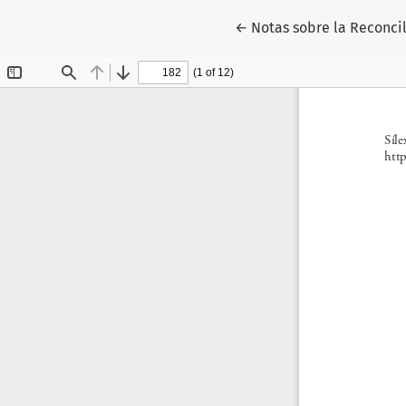
Volver a los detalles de
←
Notas sobre la Reconci